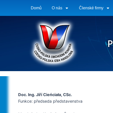
Přeskočit
Domů
O nás
Členské firmy
na
obsah
P
Doc. Ing. Jiří Cieńciała, CSc.
Funkce: předseda představenstva