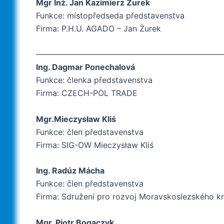
Mgr Inż. Jan Kazimierz Żurek
Funkce: místopředseda představenstva
Firma: P.H.U. AGADO – Jan Żurek
———————————————————————
Ing. Dagmar Ponechalová
Funkce: členka představenstva
Firma: CZECH-POL TRADE
Mgr.Mieczysław Kliś
Funkce: člen představenstva
Firma: SIG-OW Mieczysław Kliś
Ing. Radúz Mácha
Funkce: člen představenstva
Firma: Sdružení pro rozvoj Moravskoslezského kra
Mgr. Piotr Bogaczyk