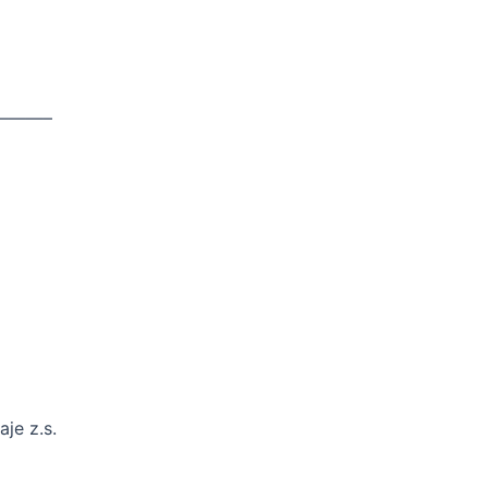
———–
je z.s.