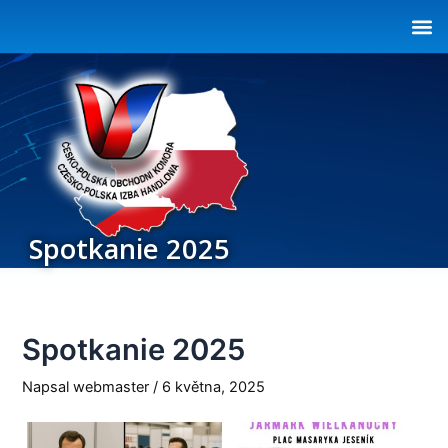
Přeskočit
Post
na
navigation
obsah
Spotkanie 2025
Spotkanie 2025
Napsal
webmaster
/
6 května, 2025