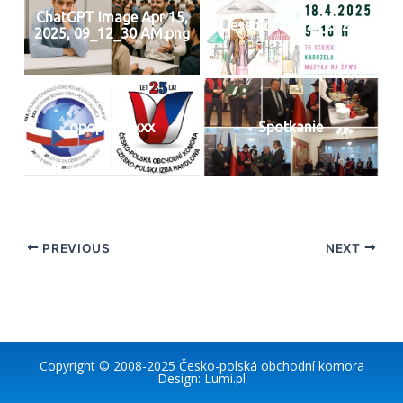
ChatGPT Image Apr 15,
Jesenické_trhy_2022
2025, 09_12_30 AM.png
opoplsku xxx
Spotkanie
PREVIOUS
NEXT
Copyright © 2008-2025
Česko-polská obchodní komora
Design:
Lumi.pl