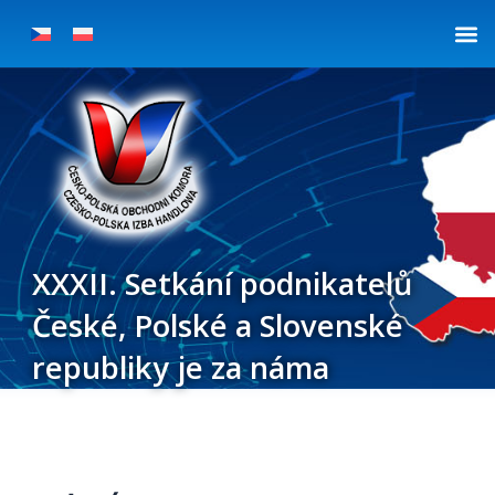
Přeskočit
na
obsah
XXXII. Setkání podnikatelů
České, Polské a Slovenské
republiky je za náma