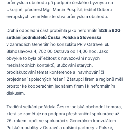
průmyslu a obchodu při podpoře českého byznysu na
Ukrajině, přednesl Mgr. Martin Pospíšil, ředitel Odboru
evropských zemí Ministerstva průmyslu a obchodu.
Druhá odpolední část proběhla jako neformální
B2B a B2G
setkání podnikatelů Česka, Polska a Slovenska
v zahradách Generálního konzulátu PR v Ostravě, ul.
Blahoslavova 4, 702 00 Ostrava od 14,00 hod. Jako
obvykle to byla příležitost k navazování nových
mezinárodních kontaktů, utužování starých,
prodiskutování témat konference a navrhování či
projednání společných řešení. Zástupci firem a regionů měli
prostor ke kooperačním jednáním firem i k neformálním
diskusím.
Tradiční setkání pořádala Česko-polská obchodní komora,
která se zaměřuje na podporu přeshraniční spolupráce už
26. rokem, opět ve spolupráci s Generálním konzulátem
Polské republiky v Ostravě a dalšími partnery z Polské,