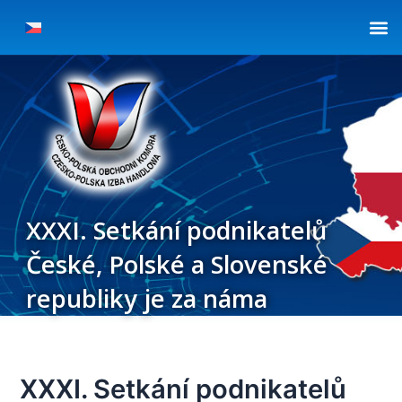
Přeskočit
Post
na
navigation
obsah
XXXI. Setkání podnikatelů
České, Polské a Slovenské
republiky je za náma
XXXI. Setkání podnikatelů