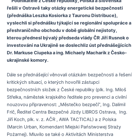
Podnikatelé z České republiky, Polska a Slovenska
řešili v Ostravě taky otázky energetické bezpečnosti
(přednáška Leszka Kosiorka z Tauronu Distribuce),
vyslechli si přednášku týkající se regionální spolupráce a
přeshraničního obchodu v době globální nejistoty,
kterou přednesl bývalý předseda vlády ČR Jiří Rusnok o
investování na Ukrajině se doslechliz úst přednášejjících
Dr. Markuse Ciupeka a ing. Michaely Macharik z Česko-
ukrajinské komory.
Dále se přednášející věnovali otázkám bezpečnosti a řešení
kritických situací, o kterých hovořili zástupci
bezpečnostních složek z České republiky (plk. Ing. Miloš
Střelka, náměstek krajského ředitele pro prevenci a civilní
nouzovou připravenost: „Městečko bezpečí“, Ing. Dalimil
Frič, Ředitel Centra Bezpečné Jízdy LIBROS Ostrava, Ing.
Jiří Koch, plk. v. z. AČR , AWA TACTICAL) a z Polska
(Marcin Urban, Komendant Miejski Państwowej Straży
Pożarnej). Mluvilo se také o Aktivitách Ministerstva