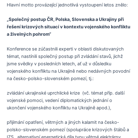
Hlavní motto provázející jednotlivá vystoupení letos znělo:
„
Společný postup ČR, Polska, Slovenska a Ukrajiny při
řešení krizových situací v kontextu vojenského konfliktu
a živelných pohrom“
Konference se zúčastnili experti v oblasti diskutovaných
témat, nastínili společný postup při zvládání stavů, jichž
jsme svědky v posledních letech, ať už v důsledku
vojenského konfliktu na Ukrajině nebo nedávných povodní
na česko-polsko-slovenském pomezí, tj.:
zvládání ukrajinské uprchlické krize (vč. témat příp. další
vojenské pomoci, vedení diplomatických jednání o
ukončení vojenského konfliktu na Ukrajině apod.),
přijímání opatření, větrných a jiných kalamit na česko-
polsko-slovenském pomezí (spolupráce krizových štábů a
IZS, alternativní energetická díla typu větrné elektrárny