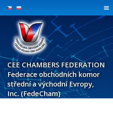
Přeskočit
Post
na
navigation
obsah
CEE CHAMBERS FEDERATION
Federace obchodních komor
střední a východní Evropy,
Inc. (FedeCham)