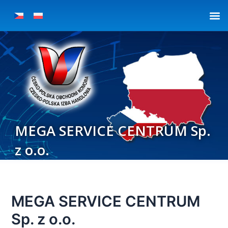
Přeskočit
Post
na
navigation
obsah
MEGA SERVICE CENTRUM Sp.
z o.o.
MEGA SERVICE CENTRUM
Sp. z o.o.