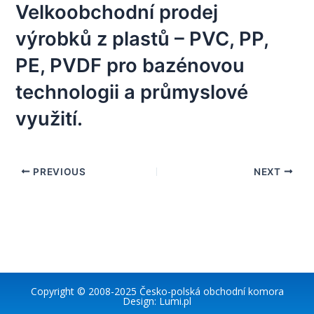
Velkoobchodní prodej
výrobků z plastů – PVC, PP,
PE, PVDF pro bazénovou
technologii a průmyslové
využití.
PREVIOUS
NEXT
Copyright © 2008-2025
Česko-polská obchodní komora
Design:
Lumi.pl