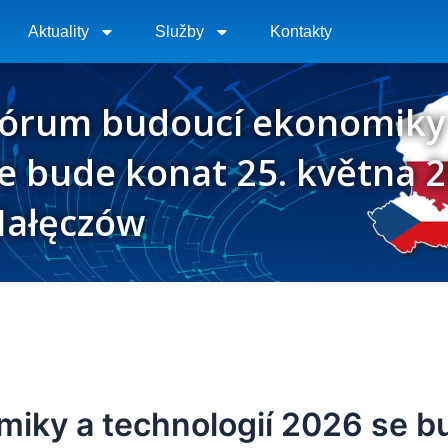
Aktuality
Služby
Kontakty
órum budoucí ekonomiky 
e bude konat 25. května 
ałęczów
iky a technologií 2026 se bu