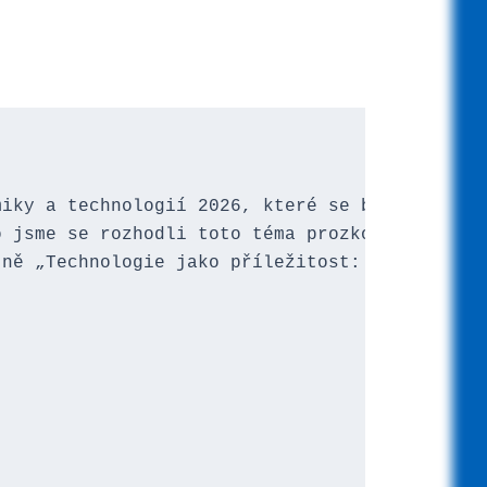
iky a technologií 2026, které se bude konat 2
 jsme se rozhodli toto téma prozkoumat vytvoř
ně „Technologie jako příležitost: Může východ

