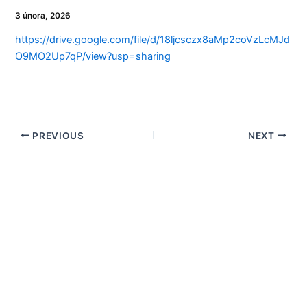
3 února, 2026
https://drive.google.com/file/d/18ljcsczx8aMp2coVzLcMJd
O9MO2Up7qP/view?usp=sharing
PREVIOUS
NEXT