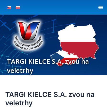
Přeskočit
Post
na
navigation
obsah
TARGI KIELCE S.A. zvou na
veletrhy
TARGI KIELCE S.A. zvou na
veletrhy